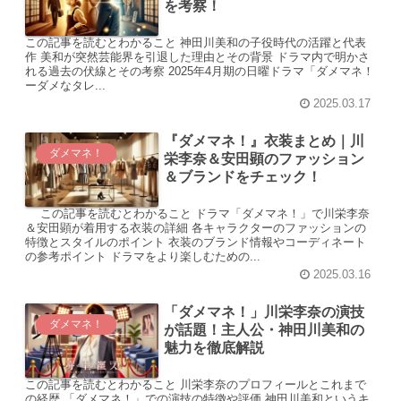
を考察！
この記事を読むとわかること 神田川美和の子役時代の活躍と代表
作 美和が突然芸能界を引退した理由とその背景 ドラマ内で明かさ
れる過去の伏線とその考察 2025年4月期の日曜ドラマ「ダメマネ！
ーダメなタレ...
2025.03.17
『ダメマネ！』衣装まとめ｜川
ダメマネ！
栄李奈＆安田顕のファッション
＆ブランドをチェック！
この記事を読むとわかること ドラマ「ダメマネ！」で川栄李奈
＆安田顕が着用する衣装の詳細 各キャラクターのファッションの
特徴とスタイルのポイント 衣装のブランド情報やコーディネート
の参考ポイント ドラマをより楽しむための...
2025.03.16
「ダメマネ！」川栄李奈の演技
ダメマネ！
が話題！主人公・神田川美和の
魅力を徹底解説
この記事を読むとわかること 川栄李奈のプロフィールとこれまで
の経歴 「ダメマネ！」での演技の特徴や評価 神田川美和というキ