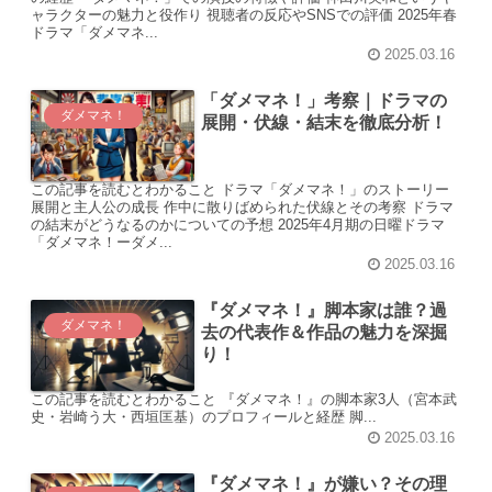
ャラクターの魅力と役作り 視聴者の反応やSNSでの評価 2025年春
ドラマ「ダメマネ...
2025.03.16
「ダメマネ！」考察｜ドラマの
ダメマネ！
展開・伏線・結末を徹底分析！
この記事を読むとわかること ドラマ「ダメマネ！」のストーリー
展開と主人公の成長 作中に散りばめられた伏線とその考察 ドラマ
の結末がどうなるのかについての予想 2025年4月期の日曜ドラマ
「ダメマネ！ーダメ...
2025.03.16
『ダメマネ！』脚本家は誰？過
ダメマネ！
去の代表作＆作品の魅力を深掘
り！
この記事を読むとわかること 『ダメマネ！』の脚本家3人（宮本武
史・岩崎う大・西垣匡基）のプロフィールと経歴 脚...
2025.03.16
『ダメマネ！』が嫌い？その理