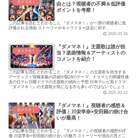
ダメマネ！
由とは？視聴者の不満＆低評価
ポイントを考察！
この記事を読むとわかること 『ダメマネ！』が一部の視聴者に低
評価される理由 ストーリーやキャラクター設定に対す...
2025.03.16
『ダメマネ！』主題歌は誰が担
ダメマネ！
当？楽曲情報＆アーティストの
コメントを紹介！
この記事を読むとわかること 『ダメマネ！』の主題歌を担当する
アーティスト情報楽曲の詳細や歌詞のテーマ、ドラマとの関連性過
去の日テレ日曜ドラマの主題歌の傾向と予想 日本テレビ系ドラマ
『ダメマネ！』の主題歌が気になる方も多いのではないでしょう...
2025.03.13
『ダメマネ！』視聴者の感想＆
ダメマネ！
評価｜川栄李奈×安田顕の掛け合
いが最高！
この記事を読むとわかること 『ダメマネ！』の視聴者の感想や評
価 川栄李奈×安田顕の掛け合いの魅力 ストーリーや演出の見どこ