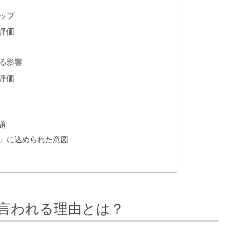
ップ
評価
る影響
評価
題
」に込められた意図
言われる理由とは？