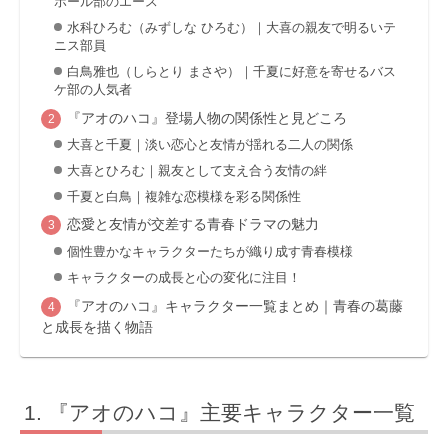
ボール部のエース
水科ひろむ（みずしな ひろむ）｜大喜の親友で明るいテ
ニス部員
白鳥雅也（しらとり まさや）｜千夏に好意を寄せるバス
ケ部の人気者
『アオのハコ』登場人物の関係性と見どころ
大喜と千夏｜淡い恋心と友情が揺れる二人の関係
大喜とひろむ｜親友として支え合う友情の絆
千夏と白鳥｜複雑な恋模様を彩る関係性
恋愛と友情が交差する青春ドラマの魅力
個性豊かなキャラクターたちが織り成す青春模様
キャラクターの成長と心の変化に注目！
『アオのハコ』キャラクター一覧まとめ｜青春の葛藤
と成長を描く物語
『アオのハコ』主要キャラクター一覧