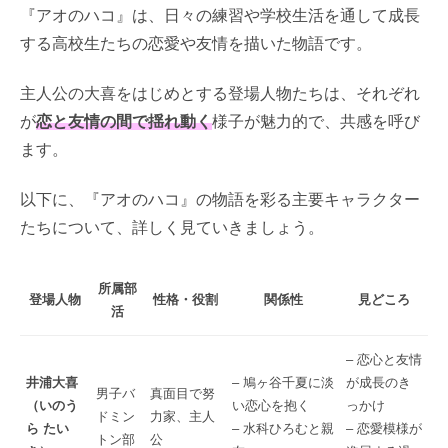
『アオのハコ』は、日々の練習や学校生活を通して成長
する高校生たちの恋愛や友情を描いた物語です。
主人公の大喜をはじめとする登場人物たちは、それぞれ
が
恋と友情の間で揺れ動く
様子が魅力的で、共感を呼び
ます。
以下に、『アオのハコ』の物語を彩る主要キャラクター
たちについて、詳しく見ていきましょう。
所属部
登場人物
性格・役割
関係性
見どころ
活
– 恋心と友情
井浦大喜
– 鳩ヶ谷千夏に淡
が成長のき
男子バ
真面目で努
（いのう
い恋心を抱く
っかけ
ドミン
力家、主人
ら たい
– 水科ひろむと親
– 恋愛模様が
トン部
公