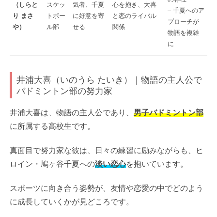
（しらと
スケッ
気者、千夏
心を抱き、大喜
– 千夏へのア
り まさ
トボー
に好意を寄
と恋のライバル
プローチが
や）
ル部
せる
関係
物語を複雑
に
井浦大喜（いのうら たいき）｜物語の主人公で
バドミントン部の努力家
井浦大喜は、物語の主人公であり、
男子バドミントン部
に所属する高校生です。
真面目で努力家な彼は、日々の練習に励みながらも、ヒ
ロイン・鳩ヶ谷千夏への
淡い恋心
を抱いています。
スポーツに向き合う姿勢が、友情や恋愛の中でどのよう
に成長していくかが見どころです。