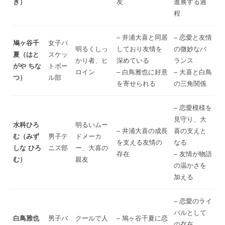
き）
友
進展する過
程
– 井浦大喜と同居
– 恋愛と友情
鳩ヶ谷千
女子バ
明るくしっ
しており友情を
の微妙なバ
夏（はと
スケッ
かり者、ヒ
深めている
ランス
がや ちな
トボー
ロイン
– 白鳥雅也に好意
– 大喜と白鳥
つ）
ル部
を寄せられる
の三角関係
– 恋愛模様を
見守り、大
水科ひろ
明るいムー
– 井浦大喜の成長
喜の支えと
む（みず
男子テ
ドメーカ
を支える友情の
なる
しな ひろ
ニス部
ー、大喜の
存在
– 友情が物語
む）
親友
の温かさを
加える
– 恋愛のライ
バルとして
白鳥雅也
男子バ
クールで人
– 鳩ヶ谷千夏に恋
の存在