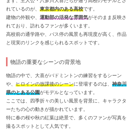
まず、主人公・八多川大喜たちが通う高校のモデルとさ
れているのが、
東京都内のある高校
です。
建物の外観や、
運動部の活発な雰囲気
がそのまま反映さ
れており、訪れるファンが多くいます。
高校前の通学路や、バス停の風景も再現度が高く、作品
と現実のリンクを感じられるスポットです。
物語の重要なシーンの背景地
物語の中で、大喜がバドミントンの練習をするシーン
や、
ヒロインの放課後のシーン
に登場するのは、
神奈川
県のとある公園
がモデルとなっています。
ここでは、四季折々の美しい風景を背景に、キャラクタ
ーたちの心の動きが描かれています。
特に春の桜や秋の紅葉は絶景で、多くのファンが写真を
撮るスポットとして人気です。