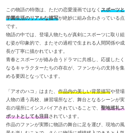
この物語の特徴は、ただの恋愛漫画ではなく
スポーツと
学園生活のリアルな描写
が絶妙に組み合わさっている点
です。
物語の中では、登場人物たちが真剣にスポーツに取り組
む姿が印象的で、またその過程で生まれる人間関係や成
長が丁寧に描かれています。
青春とスポーツが絡み合うドラマに共感し、応援したく
なるキャラクターたちの存在が、ファンからの支持を集
める要因となっています。
「アオのハコ」はまた、
作品内の美しい背景描写
や登場
人物の通う高校、練習場所など、舞台となるシーンが実
在の場所にインスパイアされていることで、
聖地巡礼ス
ポットとしても注目
されています。
作品のファンが実際に物語の舞台に足を運び、現地の風
景を楽しむことで、さらに物語に感情移入できると人気