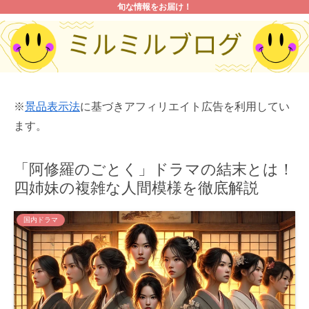
旬な情報をお届け！
※
景品表示法
に基づきアフィリエイト広告を利用してい
ます。
「阿修羅のごとく」ドラマの結末とは！
四姉妹の複雑な人間模様を徹底解説
国内ドラマ