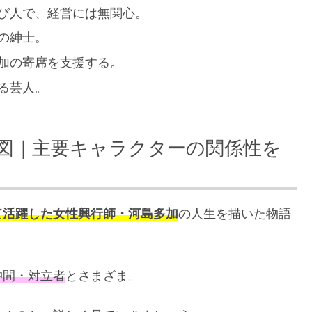
遊び人で、経営には無関心。
謎の紳士。
多加の寄席を支援する。
える芸人。
図｜主要キャラクターの関係性を
て活躍した女性興行師・河島多加
の人生を描いた物語
仲間・対立者
とさまざま。