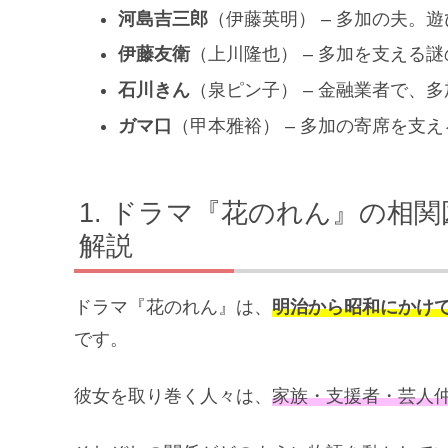
河島吉三郎
（伊藤英明） – 多加の夫。
伊藤友衛
（上川隆也） – 多加を支える
石川きん
（泉ピン子） – 金融業者で、
ガマ口
（甲本雅裕） – 多加の寄席を支
ドラマ『花のれん』の相関
解説
ドラマ『花のれん』は、
明治から昭和にかけ
です。
彼女を取り巻く人々は、
家族・支援者・芸人