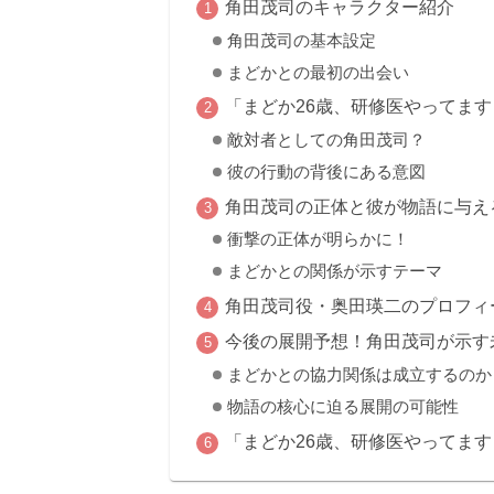
角田茂司のキャラクター紹介
角田茂司の基本設定
まどかとの最初の出会い
「まどか26歳、研修医やってま
敵対者としての角田茂司？
彼の行動の背後にある意図
角田茂司の正体と彼が物語に与え
衝撃の正体が明らかに！
まどかとの関係が示すテーマ
角田茂司役・奥田瑛二のプロフィ
今後の展開予想！角田茂司が示す
まどかとの協力関係は成立するのか
物語の核心に迫る展開の可能性
「まどか26歳、研修医やってま