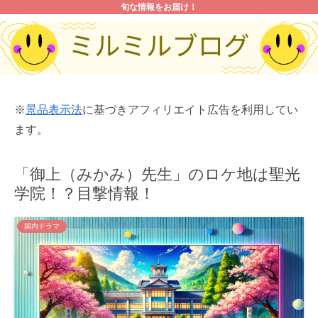
旬な情報をお届け！
※
景品表示法
に基づきアフィリエイト広告を利用してい
ます。
「御上（みかみ）先生」のロケ地は聖光
学院！？目撃情報！
国内ドラマ