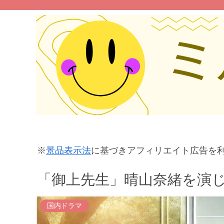
※
景品表示法
に基づきアフィリエイト広告を
「御上先生」晴山奈緒を演
国内ドラマ