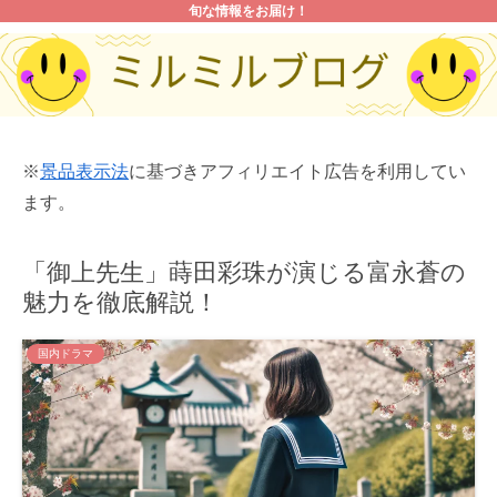
旬な情報をお届け！
※
景品表示法
に基づきアフィリエイト広告を利用してい
ます。
「御上先生」蒔田彩珠が演じる富永蒼の
魅力を徹底解説！
国内ドラマ