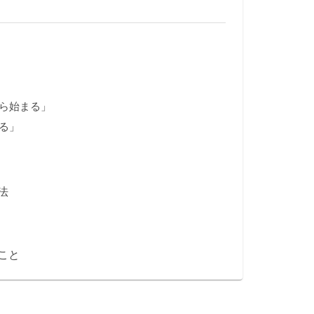
ら始まる」
る」
法
こと