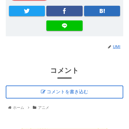
UMI
コメント
コメントを書き込む
ホーム
アニメ