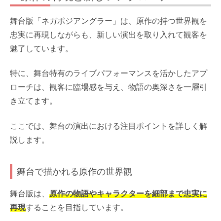
舞台版「ネガポジアングラー」は、原作の持つ世界観を
忠実に再現しながらも、新しい演出を取り入れて観客を
魅了しています。
特に、舞台特有のライブパフォーマンスを活かしたアプ
ローチは、観客に臨場感を与え、物語の奥深さを一層引
き立てます。
ここでは、舞台の演出における注目ポイントを詳しく解
説します。
舞台で描かれる原作の世界観
舞台版は、
原作の物語やキャラクターを細部まで忠実に
再現
することを目指しています。