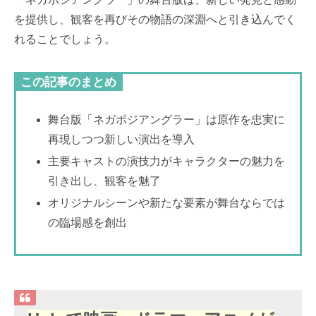
を提供し、観客を再びその物語の深淵へと引き込んでく
れることでしょう。
この記事のまとめ
舞台版「ネガポジアングラー」は原作を忠実に
再現しつつ新しい演出を導入
主要キャストの演技力がキャラクターの魅力を
引き出し、観客を魅了
オリジナルシーンや新たな要素が舞台ならでは
の臨場感を創出