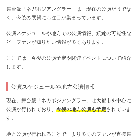
舞台版「ネガポジアングラー」は、現在の公演だけでな
く、今後の展開にも注目が集まっています。
公演スケジュールや地方での公演情報、続編の可能性な
ど、ファンが知りたい情報が多くあります。
ここでは、今後の公演予定や関連イベントについて紹介
します。
公演スケジュールや地方公演情報
現在、舞台版「ネガポジアングラー」は大都市を中心に
公演が行われており、
今後の地方公演も予定
されていま
す。
地方公演が行われることで、より多くのファンが直接舞