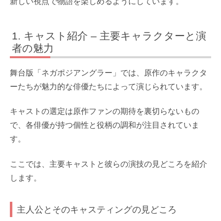
新しい視点で物語を楽しめるようにしています。
キャスト紹介 – 主要キャラクターと演
者の魅力
舞台版「ネガポジアングラー」では、原作のキャラクタ
ーたちが魅力的な俳優たちによって演じられています。
キャストの選定は原作ファンの期待を裏切らないもの
で、各俳優が持つ個性と役柄の調和が注目されていま
す。
ここでは、主要キャストと彼らの演技の見どころを紹介
します。
主人公とそのキャスティングの見どころ