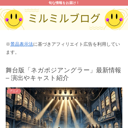
旬な情報をお届け！
※
景品表示法
に基づきアフィリエイト広告を利用してい
ます。
舞台版「ネガポジアングラー」最新情報
– 演出やキャスト紹介
アニメ