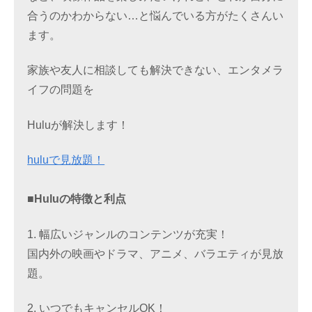
合うのかわからない…と悩んでいる方がたくさんい
ます。
家族や友人に相談しても解決できない、エンタメラ
イフの問題を
Huluが解決します！
huluで見放題！
■Huluの特徴と利点
1. 幅広いジャンルのコンテンツが充実！
国内外の映画やドラマ、アニメ、バラエティが見放
題。
2. いつでもキャンセルOK！