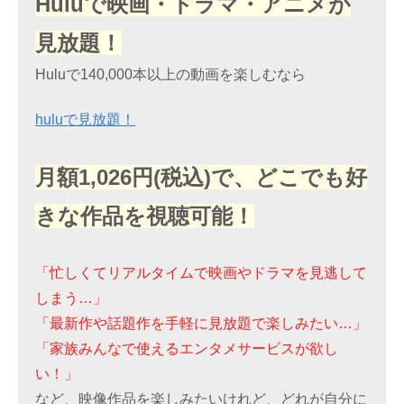
Huluで映画・ドラマ・アニメが
見放題！
Huluで140,000本以上の動画を楽しむなら
huluで見放題！
月額1,026円(税込)で、どこでも好
きな作品を視聴可能！
「忙しくてリアルタイムで映画やドラマを見逃して
しまう…」
「最新作や話題作を手軽に見放題で楽しみたい…」
「家族みんなで使えるエンタメサービスが欲し
い！」
など、映像作品を楽しみたいけれど、どれが自分に