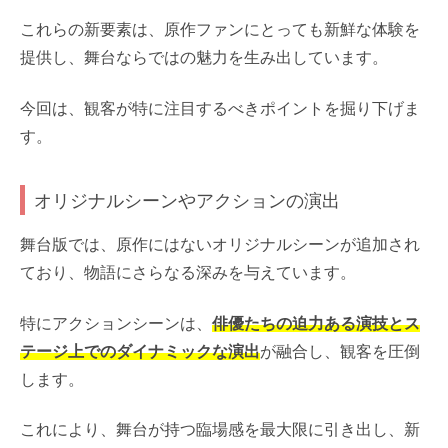
これらの新要素は、原作ファンにとっても新鮮な体験を
提供し、舞台ならではの魅力を生み出しています。
今回は、観客が特に注目するべきポイントを掘り下げま
す。
オリジナルシーンやアクションの演出
舞台版では、原作にはないオリジナルシーンが追加され
ており、物語にさらなる深みを与えています。
特にアクションシーンは、
俳優たちの迫力ある演技とス
テージ上でのダイナミックな演出
が融合し、観客を圧倒
します。
これにより、舞台が持つ臨場感を最大限に引き出し、新