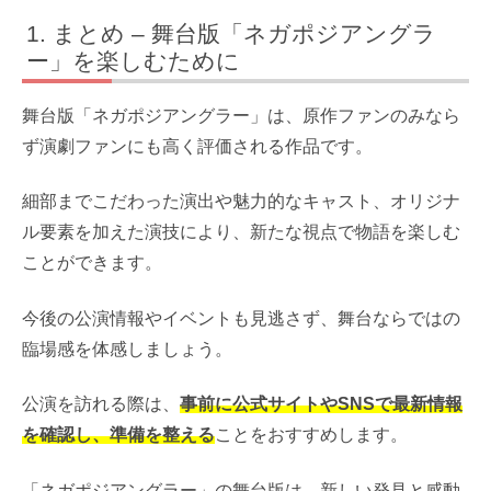
まとめ – 舞台版「ネガポジアングラ
ー」を楽しむために
舞台版「ネガポジアングラー」は、原作ファンのみなら
ず演劇ファンにも高く評価される作品です。
細部までこだわった演出や魅力的なキャスト、オリジナ
ル要素を加えた演技により、新たな視点で物語を楽しむ
ことができます。
今後の公演情報やイベントも見逃さず、舞台ならではの
臨場感を体感しましょう。
公演を訪れる際は、
事前に公式サイトやSNSで最新情報
を確認し、準備を整える
ことをおすすめします。
「ネガポジアングラー」の舞台版は、新しい発見と感動