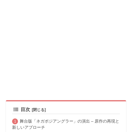
目次
舞台版「ネガポジアングラー」の演出 – 原作の再現と
新しいアプローチ