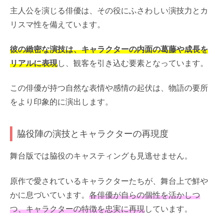
主人公を演じる俳優は、その役にふさわしい演技力とカ
リスマ性を備えています。
彼の緻密な演技は、キャラクターの内面の葛藤や成長を
リアルに表現
し、観客を引き込む要素となっています。
この俳優が持つ自然な表情や感情の起伏は、物語の要所
をより印象的に演出します。
脇役陣の演技とキャラクターの再現度
舞台版では脇役のキャスティングも見逃せません。
原作で愛されているキャラクターたちが、舞台上で鮮や
かに息づいています。
各俳優が自らの個性を活かしつ
つ、キャラクターの特徴を忠実に再現
しています。