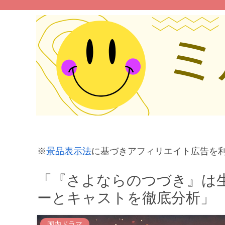
※
景品表示法
に基づきアフィリエイト広告を
「『さよならのつづき』は
ーとキャストを徹底分析」
国内ドラマ