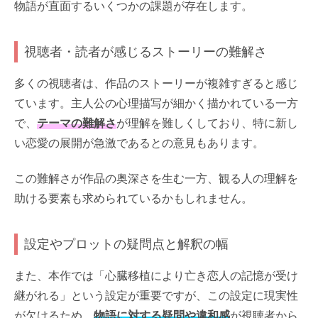
物語が直面するいくつかの課題が存在します。
視聴者・読者が感じるストーリーの難解さ
多くの視聴者は、作品のストーリーが複雑すぎると感じ
ています。主人公の心理描写が細かく描かれている一方
で、
テーマの難解さ
が理解を難しくしており、特に新し
い恋愛の展開が急激であるとの意見もあります。
この難解さが作品の奥深さを生む一方、観る人の理解を
助ける要素も求められているかもしれません。
設定やプロットの疑問点と解釈の幅
また、本作では「心臓移植により亡き恋人の記憶が受け
継がれる」という設定が重要ですが、この設定に現実性
が欠けるため、
物語に対する疑問や違和感
が視聴者から