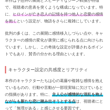
本作は予想外の展開とスピーディなシーン転換が特徴
で、視聴者の意表を突くような構成になっています。特
に、
ヒロインが亡き恋人の記憶を持つ他人と恋愛の感情
を抱く
という設定が、物語をさらに複雑にしています。
批判の多くは、この展開に感情移入しづらい点や、キャ
ラクターの感情の変化が唐突に感じられる点に向けられ
ています。しかし、この奇抜な設定が評価されるポイン
トでもあり、賛否の分かれる理由といえます。
キャラクター設定の共感度とリアリティ
本作のキャラクターたちは心の葛藤や複雑な感情を抱え
ているものの、行動や言動が一部現実味に欠けていると
の指摘があります。特に、
主人公が感情的な混乱を抱え
ながらも新たな恋に踏み出そうとする点
は、視聴者にと
って「無理がある」と感じさせる要因です。