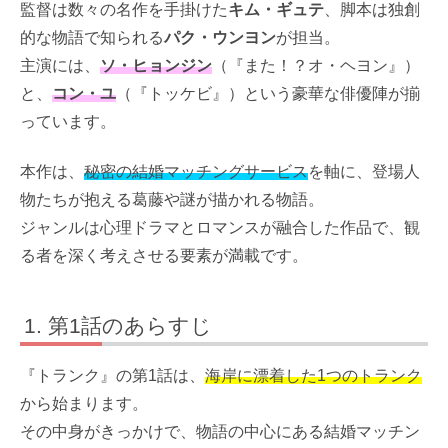
監督は数々の名作を手掛けた
キム・ギュテ
、脚本は独創
的な物語で知られる
パク・ウンヨン
が担当。
主演には、
ソ・ヒョンジン
（『また！？オ・ヘヨン』）
と、
コン・ユ
（『トッケビ』）という豪華な俳優陣が揃
っています。
本作は、
秘密の結婚マッチングサービス
を軸に、登場人
物たちが抱える葛藤や謎が描かれる物語。
ジャンルは心理ドラマとロマンスが融合した作品で、観
る者を深く考えさせる要素が満載です。
第1話のあらすじ
『トランク』の第1話は、
海岸に漂着した1つのトランク
から始まります。
その中身がきっかけで、物語の中心にある結婚マッチン