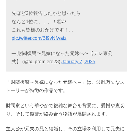
先ほど2位報告したかと思ったら
なんと1位に、、、！👏🎉
これも皆様のおかげです！…
pic.twitter.com/Bf9vNfwaiz
— 財閥復讐〜兄嫁になった元嫁へ〜【テレ東公
式】 (@tx_premiere23)
January 7, 2025
「財閥復讐～兄嫁になった元嫁へ～」は、波乱万丈なス
トーリーが特徴の作品です。
財閥家という華やかで複雑な舞台を背景に、愛憎や裏切
り、そして復讐が絡み合う物語が展開されます。
主人公が元夫の兄と結婚し、その立場を利用して元夫に