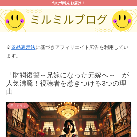
旬な情報をお届け！
※
景品表示法
に基づきアフィリエイト広告を利用してい
ます。
「財閥復讐～兄嫁になった元嫁へ～」が
人気沸騰！視聴者を惹きつける3つの理
由
国内ドラマ