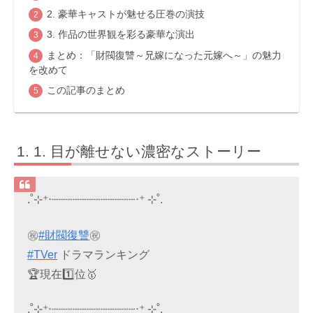
2. 豪華キャストが魅せる圧巻の演技
3. 作品の世界観を彩る豪華な演出
まとめ：「財閥復讐～兄嫁になった元嫁へ～」の魅力
を改めて
この記事のまとめ
1. 目が離せない濃密なストーリー
.˚⊹⁺‧┈┈┈┈┈┈┈┈┈┈┈┈‧⁺ ⊹˚.
㊗️
#財閥復讐
㊗️
#TVer
ドラマランキング
🏆現在1️⃣位🥇
.˚⊹⁺‧┈┈┈┈┈┈┈┈┈┈┈┈‧⁺ ⊹˚.