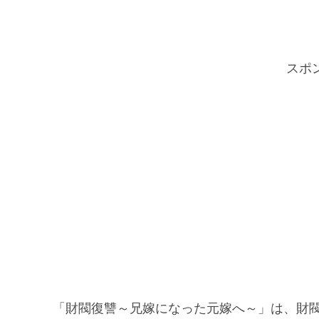
スポ
「財閥復讐～兄嫁になった元嫁へ～」は、財