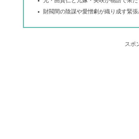
兄・由貴仁と元嫁・美咲が物語で果た
財閥間の陰謀や愛憎劇が織り成す緊張
スポ