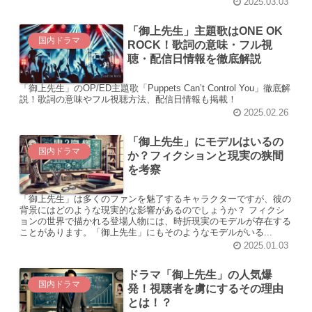
2025.03.03
「御上先生」主題歌はONE OK
国内ドラマ
ROCK！歌詞の意味・フル視
聴・配信日情報を徹底解説
「御上先生」のOP/ED主題歌「Puppets Can’t Control You」徹底解
説！歌詞の意味やフル視聴方法、配信日情報も掲載！
2025.02.26
「御上先生」にモデルはいるの
国内ドラマ
か？フィクションと現実の狭間
を考察
「御上先生」は多くのファンを魅了するキャラクターですが、彼の
背景にはどのような現実的な影響があるのでしょうか？ フィクシ
ョンの世界で描かれる登場人物には、時折現実のモデルが存在する
ことがあります。「御上先生」にもそのようなモデルがいる...
2025.01.03
ドラマ「御上先生」の人気爆
国内ドラマ
発！視聴者を虜にするその理由
とは！？