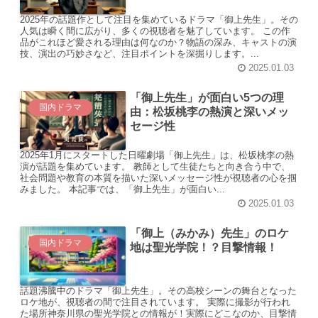
2025年の話題作として注目を集めているドラマ「御上先生」。その
人気は瞬く間に広がり、多くの視聴者を魅了しています。 この作
品がこれほど愛される理由は何なのか？物語の深み、キャストの演
技、演出の巧妙さなど、注目ポイントを深掘りします。...
2025.01.03
「御上先生」が面白い5つの理
国内ドラマ
由：松坂桃李の熱演と深いメッ
セージ性
2025年1月にスタートした日曜劇場「御上先生」は、松坂桃李の熱
演が話題を集めています。 教師として生徒たちと向き合う中で、
社会問題や教育の本質を描いた深いメッセージ性が視聴者の心を掴
みました。 本記事では、「御上先生」が面白い...
2025.01.03
「御上（みかみ）先生」のロケ
国内ドラマ
地は聖光学院！？目撃情報！
話題沸騰中のドラマ「御上先生」。その高校シーンの舞台となった
ロケ地が、視聴者の間で注目されています。 実際に撮影が行われ
た場所神奈川県の聖光学院との情報が！実際にどこなのか、目撃情