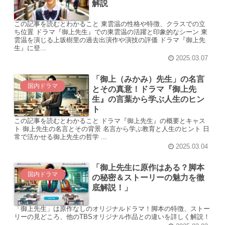
解説
この記事を読むとわかること 東雲温の性格や特徴、クラスでの立
ち位置 ドラマ『御上先生』での東雲温の活躍と印象的なシーン 東
雲温を演じる上坂樹里の過去出演作や演技の評価 ドラマ『御上先
生』に登...
2025.03.07
「御上（みかみ）先生」の名言
国内ドラマ
とその真意！ドラマ『御上先
生』の言葉から学ぶ人生のヒン
ト
この記事を読むとわかること ドラマ『御上先生』の概要とキャス
ト 御上先生の名言とその背景 名言から学ぶ教育と人生のヒント 日
常で活かせる御上先生の哲学 ...
2025.03.04
「御上先生に原作はある？脚本
国内ドラマ
の秘密＆ストーリーの魅力を徹
底解説！」
「御上先生」は原作なしのオリジナルドラマ！脚本の特徴、ストー
リーの見どころ、他のTBSオリジナル作品との違いを詳しく解説！