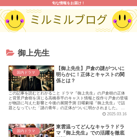
旬な情報をお届け！
御上先生
【御上先生】戸倉の謎がついに
国内ドラマ
明らかに！正体とキャストの関
係とは？
この記事を読むとわかること ドラマ『御上先生』の戸倉樹の正体
と背景戸倉樹を演じる高橋恭平のキャスト情報と役作り戸倉の登場
が物語に与えた影響と今後の展開予測 日曜劇場『御上先生』で話
題となっていた「謎の青年」の正体がついに明かされました。 ...
2025.03.16
東雲温ってどんなキャラ？ドラ
国内ドラマ
マ『御上先生』での活躍を徹底